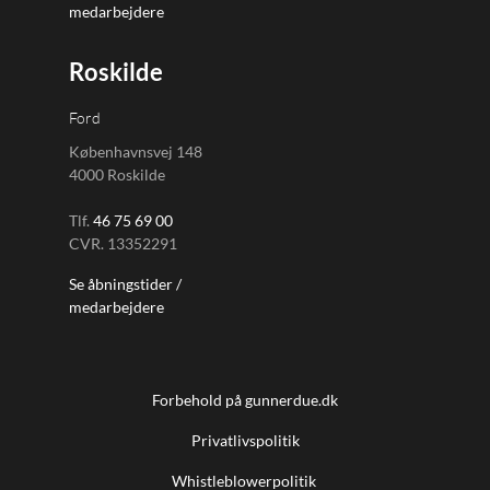
medarbejdere
Roskilde
Ford
Københavnsvej 148
4000 Roskilde
Tlf.
46 75 69 00
CVR. 13352291
Se åbningstider /
medarbejdere
Forbehold på gunnerdue.dk
Privatlivspolitik
Whistleblowerpolitik