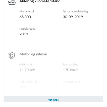
Alder og kilometerstand
ESP
Passager-airbag
Kilometertal
Første indregistrering
Fører-airbag
68.300
30-09-2019
Startspærre
Model årgang
2019
Motor og ydelse
0-100 km/t
Tophastighed
11,70 sek.
170 km/t
Maksimal effekt
Motorstørrelse
122 HK
-
Brændstof
Geartype
Vis mere
Diesel
Manuel