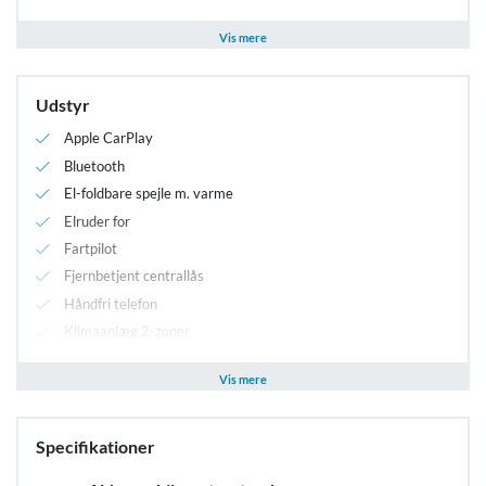
Alle priser er excl. moms.
Vis mere
Prisen er vejledende, afventer endelig afklaring omkring
Udstyr
Apple CarPlay
Bluetooth
El-foldbare spejle m. varme
Elruder for
Fartpilot
Fjernbetjent centrallås
Håndfri telefon
Klimaanlæg 2-zoner
Multifunktionsrat
Vis mere
Parkeringssensor for/bag
Sædevarme for
USB stik
Specifikationer
ABS