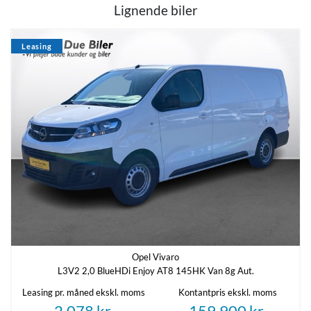
Lignende biler
Antal cylindre
Antal gear
4
6
Leasing
Partikelfilter (DPF)
Ja
Sikkerhed og komfort
ABS
Antal Airbags
Ja
-
Navn
*
ESP
Ja
Opel Vivaro
L3V2 2,0 BlueHDi Enjoy AT8 145HK Van 8g Aut.
E-mail
*
Leasing pr. måned ekskl. moms
Kontantpris ekskl. moms
Indretning og type
2.078 kr.
159.900 kr.