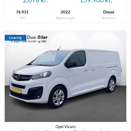
Antal døre
Farve
76.931
2022
Diesel
5
Hvid/Sort
KM
Registreringsår
Brændstof
Besked
*
Karosseri
Van
Leasing
Recaptcha
*
Rummelighed og mål
Køreklar vægt
Totalvægt
1837 kg
3100 kg
Antal sæder
Bredde
3
2,01 m
Højde
Længde
1,94 m
4,96 m
Opel Vivaro