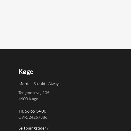
Køge
Mazda - Suzuki - Aiways
Tangmosevej 105
4600 Køge
Tlf.
56 65 34 00
CVR. 24257886
Se åbningstider /