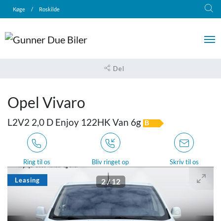
Køge
/
Roskilde
Del
Opel Vivaro
L2V2 2,0 D Enjoy 122HK Van 6g
B
Ring til os
Bliv ringet op
Skriv til os
Leasing
3
/
12