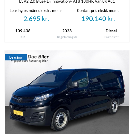
L3V2 2,0 BlueHDi Innovation+ AT8 180HK Van 8g Aut.
Tilkoblingsvægt med bremser
Tilkoblingsvægt uden bremser
Leasing pr. måned ekskl. moms
Kontantpris ekskl. moms
2500 kg
750 kg
2.695 kr.
190.140 kr.
Tankstørrelse
109.436
2023
Diesel
70 L
KM
Registreringsår
Brændstof
Leasing
Økonomi
KM/L
Grøn ejerafgift (årlig)
-
5.320 kr.
Leveringsomkostninger (inkl.)
4.060 kr.
Annoncedata
Oprettet
Senest rettet