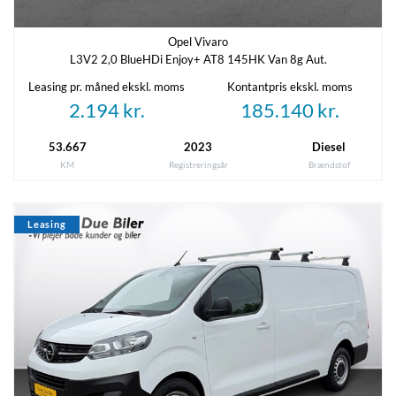
02-07-2020
20-07-2026
Opel Vivaro
Referencenummer
L3V2 2,0 BlueHDi Enjoy+ AT8 145HK Van 8g Aut.
9022144
Leasing pr. måned ekskl. moms
Kontantpris ekskl. moms
2.194 kr.
185.140 kr.
53.667
2023
Diesel
KM
Registreringsår
Brændstof
Leasing