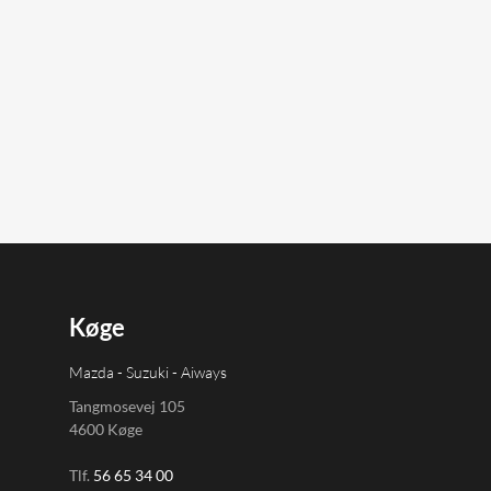
Køge
Mazda - Suzuki - Aiways
Tangmosevej 105
4600 Køge
Tlf.
56 65 34 00