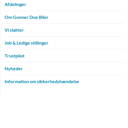
Afdelinger
Om Gunner Due Biler
Vi støtter
Navn
*
Job & Ledige stillinger
Trustpilot
E-mail
*
Nyheder
Information om sikkerhedshændelse
Besked
*
Recaptcha
*