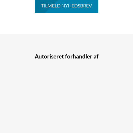
Besked
*
TILMELD NYHEDSBREV
Recaptcha
*
Autoriseret forhandler af