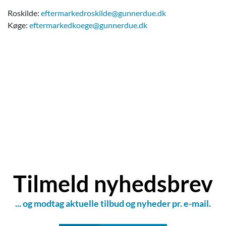
Roskilde:
eftermarkedroskilde@gunnerdue.dk
Køge:
eftermarkedkoege@gunnerdue.dk
Navn
*
Tilmeld nyhedsbrev
E-mail
*
... og modtag aktuelle tilbud og nyheder pr. e-mail.