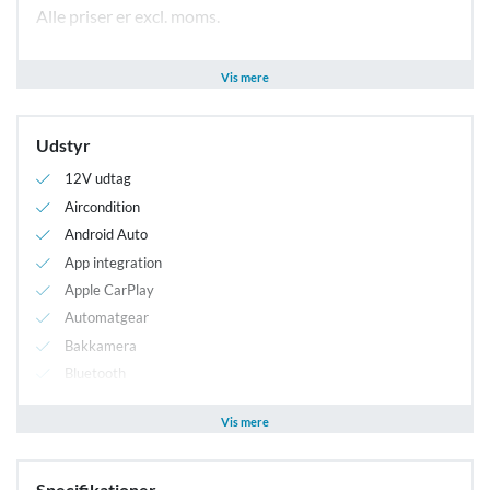
Alle priser er excl. moms.
Kontakt salgsafdelingen telf. 4675 6900 for tilbud
Vis mere
-også hvis du skal bruge flere kilometer
Udstyr
12V udtag
Aircondition
Android Auto
App integration
Apple CarPlay
Automatgear
Bakkamera
Bluetooth
Centrallås
Vis mere
DAB radio
El-håndbremse
Elruder for
Specifikationer