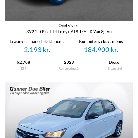
Oprettet
Senest rettet
20-05-2026
09-06-2026
Opel Vivaro
Referencenummer
L3V2 2,0 BlueHDi Enjoy+ AT8 145HK Van 8g Aut.
9006190
Leasing pr. måned ekskl. moms
Kontantpris ekskl. moms
2.193 kr.
184.900 kr.
52.708
2023
Diesel
KM
Registreringsår
Brændstof