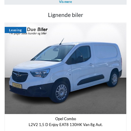
Brændstof
Geartype
Tagbøjlere
Vis mere
Diesel
Automatisk
El-foldbare spejle m. varme
Lignende biler
Antal cylindre
Antal gear
4
8
Leasing
Partikelfilter (DPF)
Ja
Sikkerhed og komfort
ABS
Antal Airbags
Ja
-
Navn
*
ESP
Ja
Opel Combo
L2V2 1,5 D Enjoy EAT8 130HK Van 8g Aut.
E-mail
*