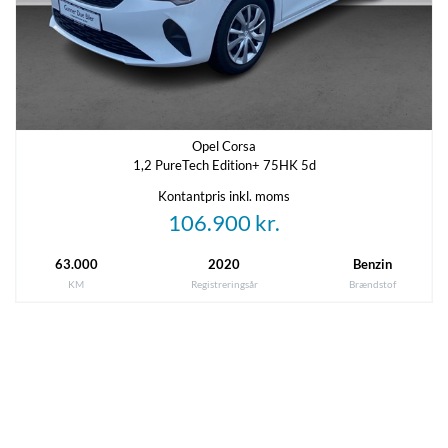
Opel Corsa
1,2 PureTech Edition+ 75HK 5d
Kontantpris inkl. moms
106.900 kr.
63.000
2020
Benzin
KM
Registreringsår
Brændstof