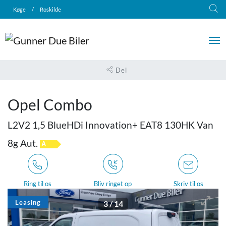
Køge
/
Roskilde
Del
Opel Combo
L2V2 1,5 BlueHDi Innovation+ EAT8 130HK Van
8g Aut.
A
Ring til os
Bliv ringet op
Skriv til os
Leasing
3
/
14