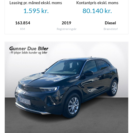
Leasing pr. måned ekskl. moms
Kontantpris ekskl. moms
Indretning og type
1.595 kr.
80.140 kr.
Antal døre
Farve
163.854
2019
Diesel
Besked
*
5
Hvid
KM
Registreringsår
Brændstof
Karosseri
Van
Recaptcha
*
Rummelighed og mål
Køreklar vægt
Totalvægt
1572 kg
2400 kg
Antal sæder
Bredde
2
2,11 m
Højde
Længde