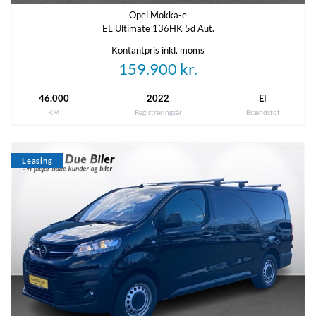
1,86 m
4,75 m
Opel Mokka-e
EL Ultimate 136HK 5d Aut.
Tilkoblingsvægt med bremser
Tilkoblingsvægt uden bremser
Kontantpris inkl. moms
1000 kg
750 kg
159.900 kr.
Tankstørrelse
46.000
2022
El
-
KM
Registreringsår
Brændstof
Leasing
Økonomi
KM/L (WLTP)
Grøn ejerafgift (årlig)
17,2
4.640 kr.
Leveringsomkostninger (inkl.)
4.620 kr.
Annoncedata