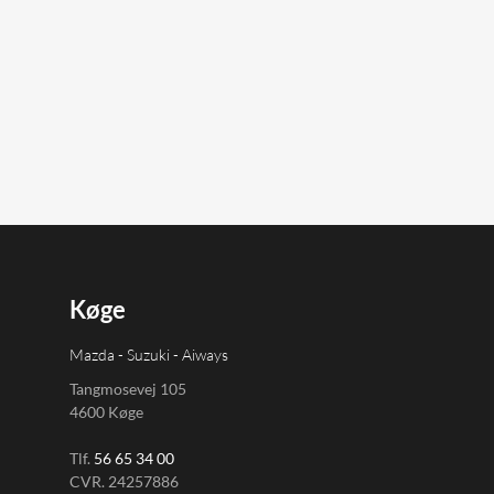
Køge
Mazda - Suzuki - Aiways
Tangmosevej 105
4600 Køge
Tlf.
56 65 34 00
CVR. 24257886