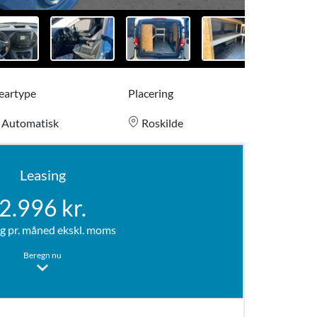
eartype
Placering
Automatisk
Roskilde
Leasing
2.996 kr.
g pr. måned ekskl. moms
Beregn nu