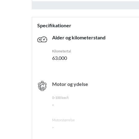
Specifikationer
Alder og kilometerstand
Kilometertal
63.000
Motor og ydelse
0-100 km/t
-
Motorstørrelse
-