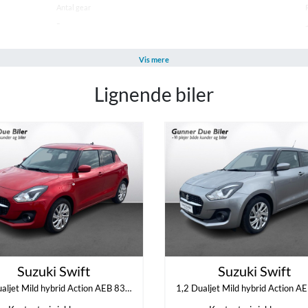
Antal gear
-
Vis mere
Lignende biler
Antal Airbags
0
Farve
Blå Metal
Suzuki Swift
Suzuki Swift
1,2 Dualjet Mild hybrid Action AEB 83HK 5d