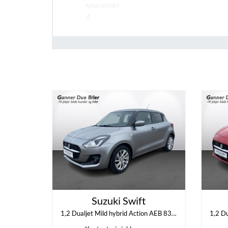
Antal cylindre
4
Sikkerhed og komfort
ABS
Ja
Indretning og type
Antal døre
0
Suzuki Swift
Rummelighed og mål
1,2 Dualjet Mild hybrid Action AEB 83HK 5d