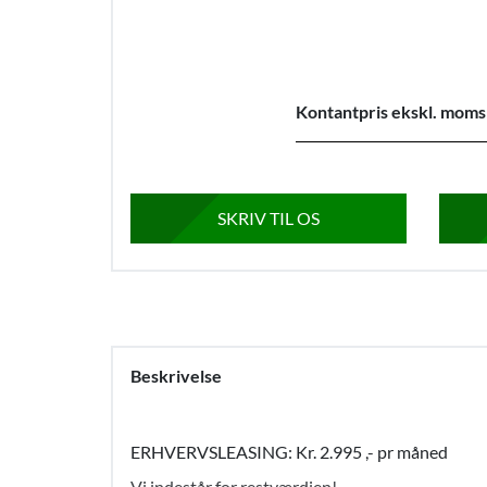
Kontantpris ekskl. moms
SKRIV TIL OS
Beskrivelse
ERHVERVSLEASING: Kr. 2.995 ,- pr måned
Vi indestår for restværdien!