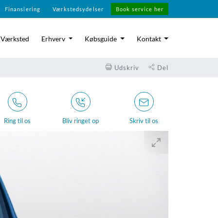
Finansiering
Værkstedsydelser
Book service her
Værksted
Erhverv
Købsguide
Kontakt
Udskriv
Del
Ring til os
Bliv ringet op
Skriv til os