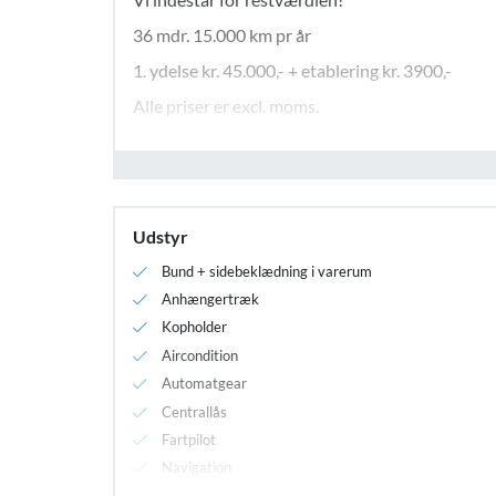
36 mdr. 15.000 km pr år
1. ydelse kr. 45.000,- + etablering kr. 3900,-
Alle priser er excl. moms.
Navn
*
Kontakt salgsafdelingen telf. 4675 6900 for tilb
-også hvis du skal bruge flere kilometer
Udstyr
Besked
*
Bund + sidebeklædning i varerum
Anhængertræk
Kopholder
Aircondition
Recaptcha
*
Automatgear
Centrallås
Fartpilot
Navigation
Udvendig temperaturmåler