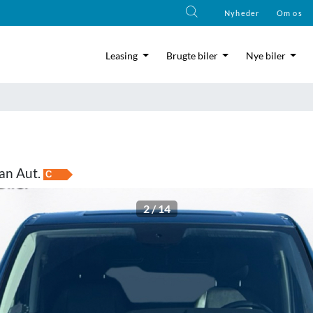
Nyheder
Om os
Leasing
Brugte biler
Nye biler
an Aut.
C
2
/
14