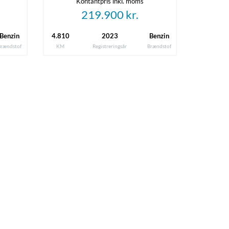
Kontantpris inkl. moms
Antal sæder
219.900 kr.
0
Benzin
4.810
2023
Benzin
Længde
Brændstof
KM
Registreringsår
Brændstof
4,90 m
Tankstørrelse
-
Leveringsomkostninger (inkl.)
4.620 kr.
Referencenummer