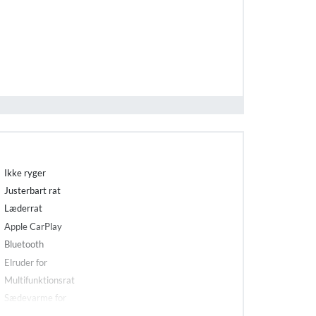
Ikke ryger
Justerbart rat
Læderrat
Apple CarPlay
Bluetooth
Elruder for
Multifunktionsrat
Sædevarme for