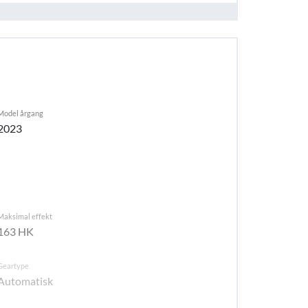
Model årgang
2023
Maksimal effekt
163 HK
Geartype
Automatisk