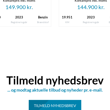
Kontantpris inkl. moms
Kontantpris inkl. moms
Totalvægt
149.900 kr.
144.900 kr.
3001 kg
0
2023
Benzin
19.951
2023
Højde
Registreringsår
Brændstof
KM
Registreringsår
1,91 m
Tilkoblingsvægt uden bremser
750 kg
Grøn ejerafgift (årlig)
Tilmeld nyhedsbrev
8.460 kr.
... og modtag aktuelle tilbud og nyheder pr. e-mail.
TILMELD NYHEDSBREV
Senest rettet