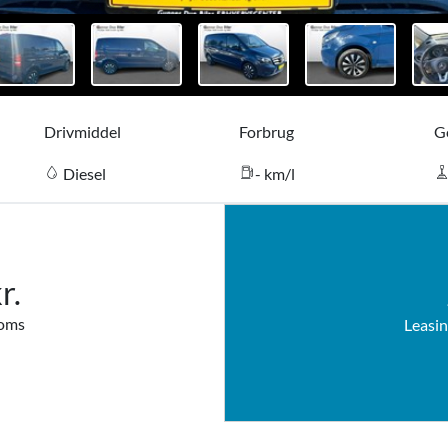
Drivmiddel
Forbrug
G
Diesel
- km/l
r.
moms
Leasin