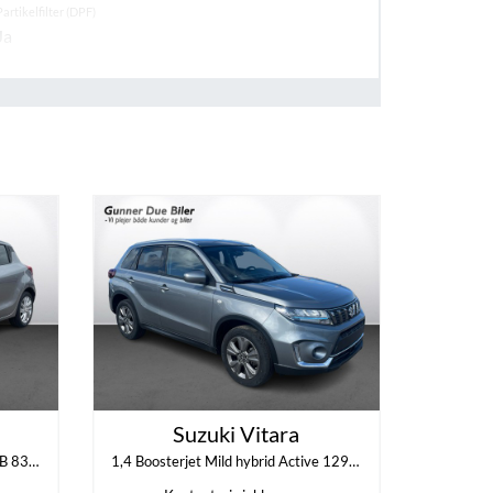
Partikelfilter (DPF)
Ja
ESP
Ja
Karosseri
Van
Suzuki Vitara
1,2 Dualjet Mild hybrid Action AEB 83HK 5d
1,4 Boosterjet Mild hybrid Active 129HK 5d 6g