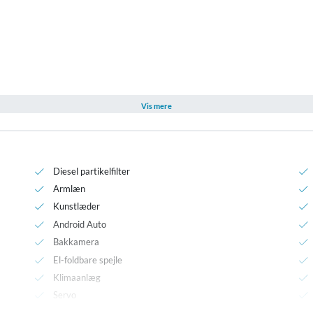
E-mail
*
ud
Vis mere
Diesel partikelfilter
Armlæn
Kunstlæder
Android Auto
Bakkamera
El-foldbare spejle
Klimaanlæg
Servo
USB stik