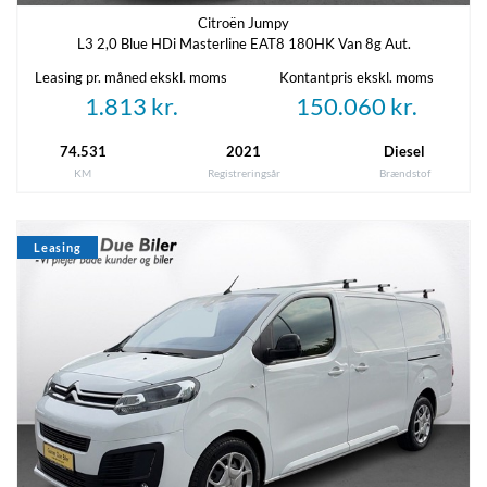
2,20 m
5,33 m
Citroën Jumpy
L3 2,0 Blue HDi Masterline EAT8 180HK Van 8g Aut.
Tilkoblingsvægt med bremser
Tilkoblingsvægt uden bremser
Leasing pr. måned ekskl. moms
Kontantpris ekskl. moms
2500 kg
750 kg
1.813 kr.
150.060 kr.
Tankstørrelse
74.531
2021
Diesel
-
KM
Registreringsår
Brændstof
Leasing
Økonomi
KM/L (WLTP)
Grøn ejerafgift (årlig)
13
7.760 kr.
Leveringsomkostninger (inkl.)
4.620 kr.
Annoncedata