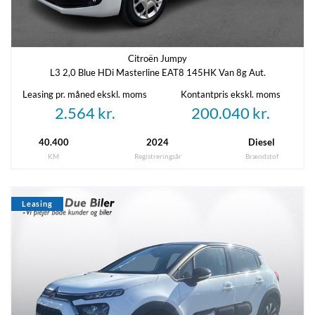
Oprettet
Senest rettet
09-04-2026
26-05-2026
Citroën Jumpy
Referencenummer
L3 2,0 Blue HDi Masterline EAT8 145HK Van 8g Aut.
9006140
Leasing pr. måned ekskl. moms
Kontantpris ekskl. moms
2.564 kr.
200.040 kr.
40.400
2024
Diesel
KM
Registreringsår
Brændstof
Leasing