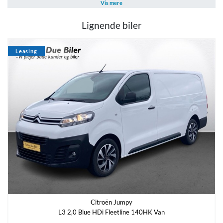
Brændstof
Geartype
Vis mere
Diesel
Automatisk
Lignende biler
Antal cylindre
Antal gear
4
8
Leasing
Partikelfilter (DPF)
Ja
Sikkerhed og komfort
ABS
Antal Airbags
Ja
-
Navn
*
ESP
Ja
Citroën Jumpy
L3 2,0 Blue HDi Fleetline 140HK Van
E-mail
*