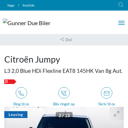
Køge
/
Roskilde
Del
Citroën Jumpy
L3 2,0 Blue HDi Flexline EAT8 145HK Van 8g Aut.
D
Ring til os
Bliv ringet op
Skriv til os
Leasing
2
/
13