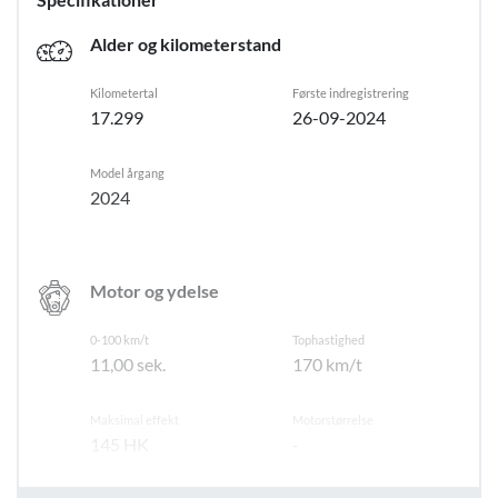
Bund + sidebeklædning i varerum
Alder og kilometerstand
Kilometertal
Første indregistrering
17.299
26-09-2024
Model årgang
2024
Motor og ydelse
0-100 km/t
Tophastighed
11,00 sek.
170 km/t
Maksimal effekt
Motorstørrelse
145 HK
-