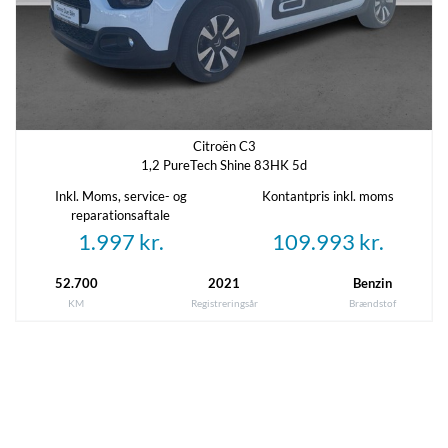
Citroën C3
1,2 PureTech Shine 83HK 5d
Inkl. Moms, service- og
Kontantpris inkl. moms
reparationsaftale
1.997 kr.
109.993 kr.
52.700
2021
Benzin
KM
Registreringsår
Brændstof