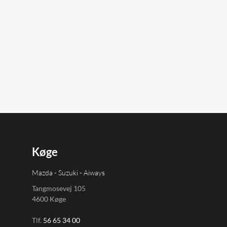
Køge
Mazda - Suzuki - Aiways
Tangmosevej 105
4600 Køge
Tlf.
56 65 34 00