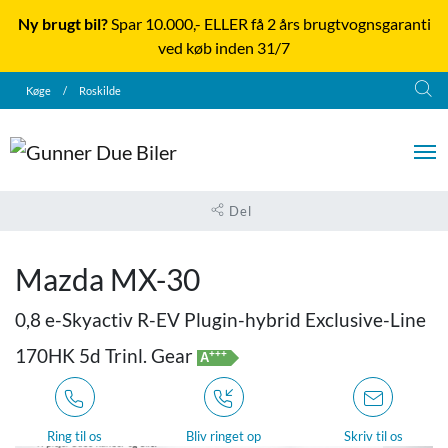
Ny brugt bil?
Spar 10.000,- ELLER få 2 års brugtvognsgaranti
ved køb inden 31/7
Køge
/
Roskilde
Del
Mazda MX-30
0,8 e-Skyactiv R-EV Plugin-hybrid Exclusive-Line
170HK 5d Trinl. Gear
+++
A
Ring til os
Bliv ringet op
Skriv til os