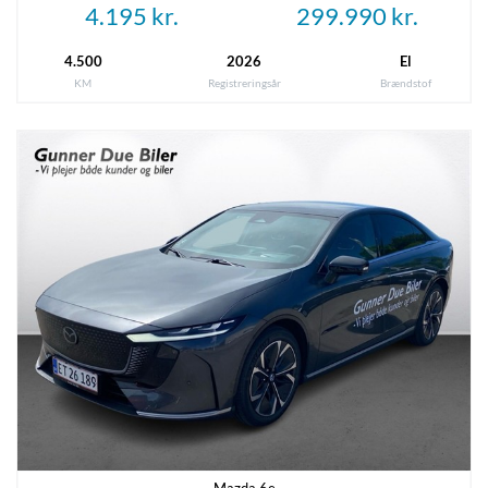
4.195 kr.
299.990 kr.
4.500
2026
El
Annoncedata
KM
Registreringsår
Brændstof
Oprettet
Senest rettet
28-07-2025
17-07-2026
Referencenummer
9024778
Mazda 6e