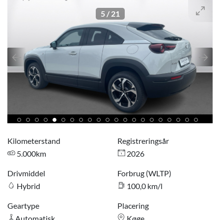
5
/
21
Kilometerstand
Registreringsår
5.000km
2026
Drivmiddel
Forbrug (WLTP)
Hybrid
100,0 km/l
Geartype
Placering
Automatisk
Køge