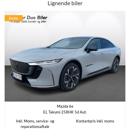
0
1,85 m
Lignende biler
Højde
Længde
Demo
1,56 m
4,40 m
Besked
*
Tilkoblingsvægt med bremser
Tilkoblingsvægt uden bremser
-
-
Recaptcha
*
Tankstørrelse
-
Økonomi
KM/L (WLTP)
Grøn ejerafgift (årlig)
Mazda 6e
100
920 kr.
EL Takumi 258HK 5d Aut.
Inkl. Moms, service- og
Kontantpris inkl. moms
Leveringsomkostninger (inkl.)
reparationsaftale
4.080 kr.