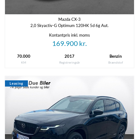
Mazda CX-3
2,0 Skyactiv-G Optimum 120HK 5d 6g Aut.
Kontantpris inkl. moms
169.900 kr.
70.000
2017
Benzin
KM
Registreringsår
Brændstof
Leasing