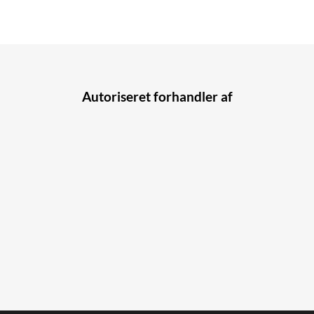
Autoriseret forhandler af
Navn
*
E-mail
*
Besked
*